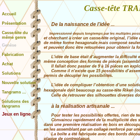
Casse-tête T
Accueil
Présentation
De la naissance de l’idée
...
Casse-tête du
Impressionné depuis longtemps par les multiples possibi
même genre
et cherchant à créer un casse-tête original, l’idé
de même forme hexagonale mais composé seulemen
Genèse
et peuvent donc être retournées pour obtenir la f
Fabrication
L’idée de base était d’augmenter la difficulté e
même conception des formes de pièces (assemblag
Achat
Il fallait donc passer de 9 à 16 pièces en explo
Comme il n’existe que 15 possibilités d’assembla
Solutions
permis de décupler les possibilités.
Nouvelle solution
L’idée de compliquer l’obtention d’une solution
hexagonale doit beaucoup au casse-tête Riken (ou 
Tangrams ...
Celle de retrouver des silhouettes diverses doi
Solutions des
à la réalisation artisanale ...
tangrams
Jeux en ligne
Jeux en ligne
Pour tester les possibilités offertes, rien de te
Convaincu rapidement de la multiplicité des solu
dans une première réalisation en bois en découpan
en les assemblant par un collage renforcé par un
La boîte a été fabriquée avec des bords découpé
plaque de contreplaqué.